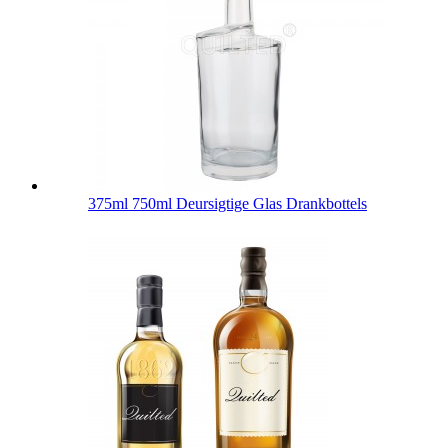
375ml 750ml Deursigtige Glas Drankbottels