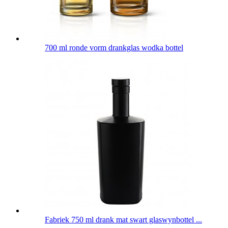
700 ml ronde vorm drankglas wodka bottel
Fabriek 750 ml drank mat swart glaswynbottel ...