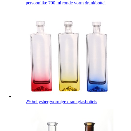
persoonlike 700 ml ronde vorm drankbottel
250ml ysbergvormige drankglasbottels