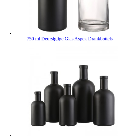
750 ml Deursigtige Glas Aspek Drankbottels