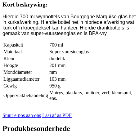
Kort beskrywing:
Hierdie 700 ml-wynbottels van Bourgogne Marquise-glas het
'n kurkafwerking. Hierdie bottel het 'n hibriede afwerking wat
kurk of 'n kroegdeksel kan hanteer. Hierdie drankbottels is
gemaak van super-vuursteenglas en is BPA-vry.
Kapasiteit
700 ml
Materiaal
Super vuursteenglas
Kleur
duidelik
Hoogte
201 mm
Monddiameter
mm
Liggaamsdiameter
103 mm
Gewig
950 g
Matrys, plakkers, politoer, verf, kleurspuit,
Oppervlakbehandeling
ens.
Stuur e-pos aan ons
Laai af as PDF
Produkbesonderhede