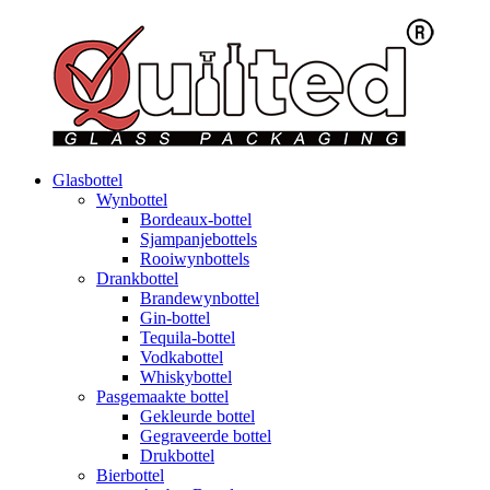
Glasbottel
Wynbottel
Bordeaux-bottel
Sjampanjebottels
Rooiwynbottels
Drankbottel
Brandewynbottel
Gin-bottel
Tequila-bottel
Vodkabottel
Whiskybottel
Pasgemaakte bottel
Gekleurde bottel
Gegraveerde bottel
Drukbottel
Bierbottel