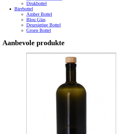
Drukbottel
Bierbottel
Amber Bottel
Blou Glas
Deursigtige Bottel
Groen Bottel
Aanbevole produkte