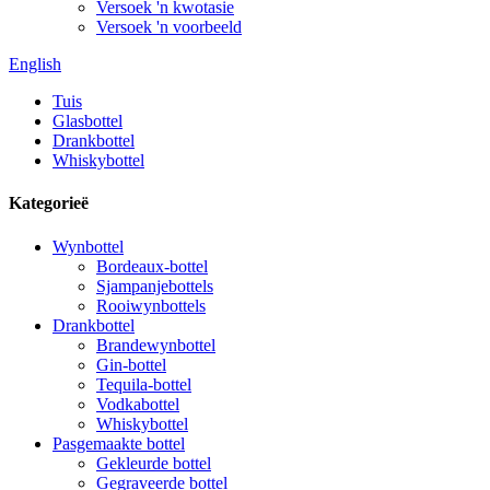
Versoek 'n kwotasie
Versoek 'n voorbeeld
English
Tuis
Glasbottel
Drankbottel
Whiskybottel
Kategorieë
Wynbottel
Bordeaux-bottel
Sjampanjebottels
Rooiwynbottels
Drankbottel
Brandewynbottel
Gin-bottel
Tequila-bottel
Vodkabottel
Whiskybottel
Pasgemaakte bottel
Gekleurde bottel
Gegraveerde bottel