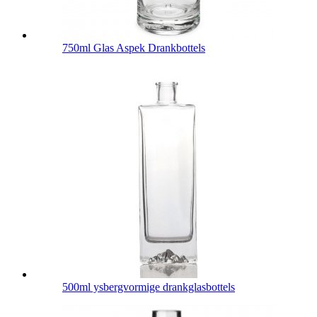
750ml Glas Aspek Drankbottels
500ml ysbergvormige drankglasbottels