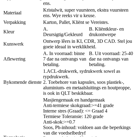
ens.
Kristalwit, super vuursteen, ekstra vuursteen
Materiaal
ens. Wye reeks vir u keuse.
Verpakking
Karton, Pallet, Kliënt se Vereistes.
A.
B. Kliëntkleur- en
Kleur
Deursigtig/Gekleurd
drukontwerpe
Ontwerp lêers in KI, CDR, 3D CAD. Stel jou
Kunswerk
goeie ideaal in werklikheid.
A. In voorraad: binne
B. Uit voorraad: 25-40
Aflewering
7 dae na ontvangs van
dae na ontvangs van
betaling.
betaling.
1.ACL-drukwerk, sydrukwerk sowel as
rypdrukwerk.
Bykomende dienste
2. Toebehore van kapsules, soos plastiek-,
aluminium- en metaalsluitings en houtproppe,
is ook in QLT beskikbaar.
Masjiengemaak en handgemaak
Anti-termiese skokgraad:>=41 grade
Interne stres (Graad): <= Graad 4
Termiese Toleransie: 120 grade
Anti-skok:>=0.7
Soos, Pb-inhoud: voldoen aan die beperkings
van die voedselbedryf