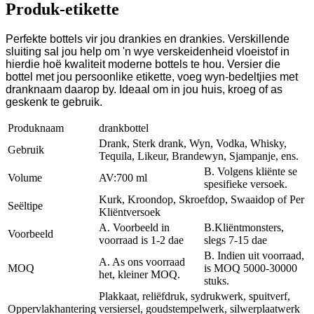
Produk-etikette
Perfekte bottels vir jou drankies en drankies. Verskillende
sluiting sal jou help om 'n wye verskeidenheid vloeistof in
hierdie hoë kwaliteit moderne bottels te hou. Versier die
bottel met jou persoonlike etikette, voeg wyn-bedeltjies met
dranknaam daarop by. Ideaal om in jou huis, kroeg of as
geskenk te gebruik.
Produknaam
drankbottel
Drank, Sterk drank, Wyn, Vodka, Whisky,
Gebruik
Tequila, Likeur, Brandewyn, Sjampanje, ens.
B. Volgens kliënte se
Volume
AV:700 ml
spesifieke versoek.
Kurk, Kroondop, Skroefdop, Swaaidop of Per
Seëltipe
Kliëntversoek
A. Voorbeeld in
B.Kliëntmonsters,
Voorbeeld
voorraad is 1-2 dae
slegs 7-15 dae
B. Indien uit voorraad,
A. As ons voorraad
MOQ
is MOQ 5000-30000
het, kleiner MOQ.
stuks.
Plakkaat, reliëfdruk, sydrukwerk, spuitverf,
Oppervlakhantering
versiersel, goudstempelwerk, silwerplaatwerk