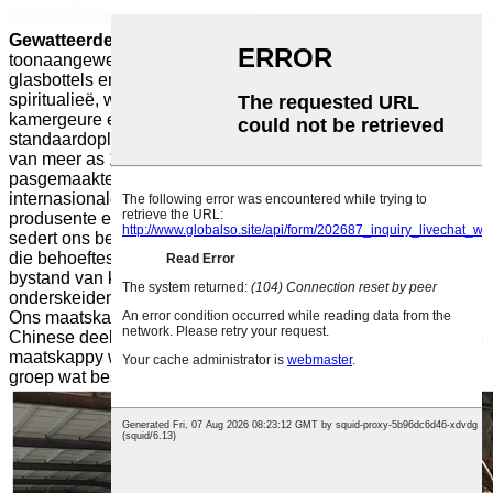
Gewatteerde Glasverpakking
is 'n wêreldwye
toonaangewende verskaffer van hoë-end spesiale
glasbottels en -flesse vir 'n wye verskeidenheid markte:
spiritualieë, wyn, spumante, bier, gourmet, voedselprodukte,
kamergeure en farmaseutiese produkte. Benewens
standaardoplossings, spog Quilted Glass met 'n portefeulje
van meer as 1 000 pasgemaakte ontwerpartikels. Hierdie
pasgemaakte benadering word moontlik gemaak deur 'n
internasionale ontwerpspan, 'n netwerk van topgehalte-
produsente en die kliëntgesentreerde ingesteldheid wat ons
sedert ons begin gehad het. Ons doelwit: om proaktief aan
die behoeftes van elke kliënt te voldoen, deur volledige
bystand van konsep tot produksie te bied, om
onderskeidende, onvergeetlike verpakking te skep.
Ons maatskappy, wat in 2004 in China gestig is, is vandag 'n
Chinese deel van QLT Packaging, 'n Chinese multinasionale
maatskappy wat anders is as enige ander wêreldwyd, 'n
groep wat bestaan ​​uit van die sektor se topmaatskappye.