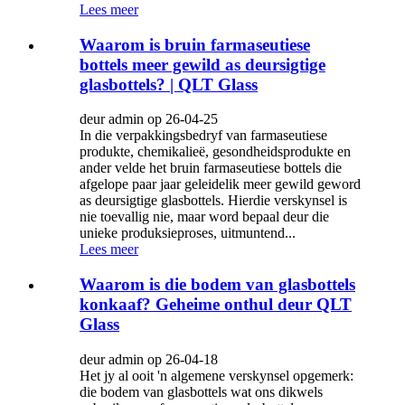
Lees meer
Waarom is bruin farmaseutiese
bottels meer gewild as deursigtige
glasbottels? | QLT Glass
deur admin op 26-04-25
In die verpakkingsbedryf van farmaseutiese
produkte, chemikalieë, gesondheidsprodukte en
ander velde het bruin farmaseutiese bottels die
afgelope paar jaar geleidelik meer gewild geword
as deursigtige glasbottels. Hierdie verskynsel is
nie toevallig nie, maar word bepaal deur die
unieke produksieproses, uitmuntend...
Lees meer
Waarom is die bodem van glasbottels
konkaaf? Geheime onthul deur QLT
Glass
deur admin op 26-04-18
Het jy al ooit 'n algemene verskynsel opgemerk:
die bodem van glasbottels wat ons dikwels