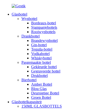
Glasbottel
Wynbottel
Bordeaux-bottel
Sjampanjebottels
Rooiwynbottels
Drankbottel
Brandewynbottel
Gin-bottel
Tequila-bottel
Vodkabottel
Whiskybottel
Pasgemaakte bottel
Gekleurde bottel
Gegraveerde bottel
Drukbottel
Bierbottel
Amber Bottel
Blou Glas
Deursigtige Bottel
Groen Bottel
Glasbottelkapasiteit
150ML GLASBOTTELS