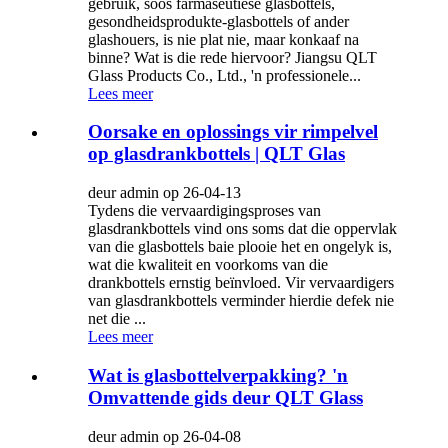
gebruik, soos farmaseutiese glasbottels,
gesondheidsprodukte-glasbottels of ander
glashouers, is nie plat nie, maar konkaaf na
binne? Wat is die rede hiervoor? Jiangsu QLT
Glass Products Co., Ltd., 'n professionele...
Lees meer
Oorsake en oplossings vir rimpelvel
op glasdrankbottels | QLT Glas
deur admin op 26-04-13
Tydens die vervaardigingsproses van
glasdrankbottels vind ons soms dat die oppervlak
van die glasbottels baie plooie het en ongelyk is,
wat die kwaliteit en voorkoms van die
drankbottels ernstig beïnvloed. Vir vervaardigers
van glasdrankbottels verminder hierdie defek nie
net die ...
Lees meer
Wat is glasbottelverpakking? 'n
Omvattende gids deur QLT Glass
deur admin op 26-04-08