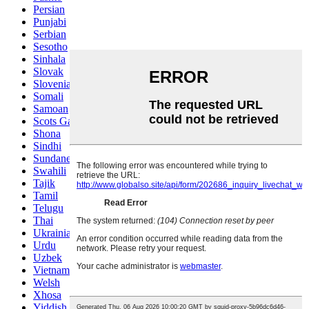
Persian
Punjabi
Serbian
Sesotho
Sinhala
Slovak
Slovenian
Somali
Samoan
Scots Gaelic
Shona
Sindhi
Sundanese
Swahili
Tajik
Tamil
Telugu
Thai
Ukrainian
Urdu
Uzbek
Vietnamese
Welsh
Xhosa
Yiddish