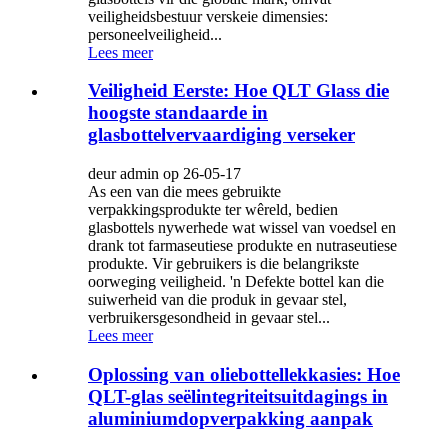
veiligheidsbestuur verskeie dimensies:
personeelveiligheid...
Lees meer
Veiligheid Eerste: Hoe QLT Glass die
hoogste standaarde in
glasbottelvervaardiging verseker
deur admin op 26-05-17
As een van die mees gebruikte
verpakkingsprodukte ter wêreld, bedien
glasbottels nywerhede wat wissel van voedsel en
drank tot farmaseutiese produkte en nutraseutiese
produkte. Vir gebruikers is die belangrikste
oorweging veiligheid. 'n Defekte bottel kan die
suiwerheid van die produk in gevaar stel,
verbruikersgesondheid in gevaar stel...
Lees meer
Oplossing van oliebottellekkasies: Hoe
QLT-glas seëlintegriteitsuitdagings in
aluminiumdopverpakking aanpak