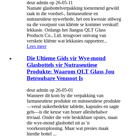
deur admin op 26-05-11
Namate glasbottelverpakking toenemend gewild
raak in die voedsel-, farmaseutiese en
nutraseutiese nywerhede, het een kwessie stilweg
na die voorpunt van kliënte se kommer verskuif:
lekkasie. Onlangs het Jiangsu QLT Glass
Products Co., Ltd. terugvoer ontvang van
verskeie kliënte wat lekkasies rapporteer...
Lees meer
Die Ultieme Gids vir Wye-mond
Glasbottels vir Nutraseutiese
Produkte: Waarom QLT Glass Jou
Betroubare Vennoot Is
deur admin op 26-05-01
Wanneer dit kom by die verpakking van
farmaseutiese produkte en nutraseutiese produkte
—veral suikerbedekte tablette, kapsules en sagte
gels—is die keuse van houer allesbehalwe
triviaal. Onder die vele beskikbare opsies, staan ​​
die wye-mond glasbottel uit as 'n
voorkeuroplossing. Maar wat presies maak
hierdie bottel ...