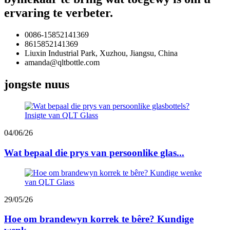
ervaring te verbeter.
0086-15852141369
8615852141369
Liuxin Industrial Park, Xuzhou, Jiangsu, China
amanda@qltbottle.com
jongste nuus
04/06/26
Wat bepaal die prys van persoonlike glas...
29/05/26
Hoe om brandewyn korrek te bêre? Kundige