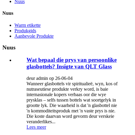
Nuus
Nuus
Warm etikette
Produkgids
Aanbevole Produkte
Nuus
Wat bepaal die prys van persoonlike
glasbottels? Insigte van QLT Glass
deur admin op 26-06-04
Wanneer glasbottels vir spiritualieë, wyn, kos of
nutraseutiese produkte verkry word, is baie
internasionale kopers verbaas oor die wye
prysklas – selfs tussen bottels wat soortgelyk in
grootte lyk. Die waarheid is dat 'n glasbottel nie
'n kommoditeitsproduk met 'n vaste prys is nie.
Die koste daarvan word gevorm deur verskeie
veranderlikes...
Lees meer