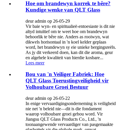
Hoe om brandewyn korrek te bêre?
Kundige wenke van QLT Glass
deur admin op 26-05-29
Vir baie wyn- en spiritualieë-entoesiaste is dit nie
altyd intuïtief om te weet hoe om brandewyn
behoorlik te bêre nie. Anders as rooiwyn, wat
dikwels horisontaal in 'n koel kelder geplaas
word, het brandewyn sy eie unieke bergingsreëls.
As jy dit verkeerd doen, kan dit die aroma, geur
en algehele kwaliteit van hierdie kosbare...
Lees meer
Bou van 'n Veiliger Fabriek: Hoe
QLT Glass Toerustingveiligheid vir
Volhoubare Groei Bestuur
deur admin op 26-05-22
In enige vervaardigingsonderneming is veiligheid
nie net 'n beleid nie—dit is die fondament
waarop volhoubare groei gebou word. Vir
Jiangsu QLT Glass Products Co., Ltd., 'n
toonaangewende vervaardiger van pasgemaakte
glasbottels vir die globale mark, omvat