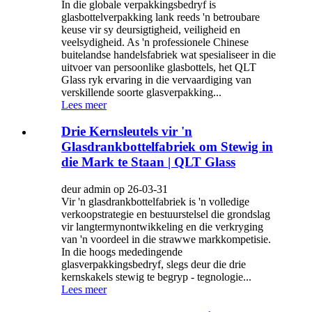
In die globale verpakkingsbedryf is
glasbottelverpakking lank reeds 'n betroubare
keuse vir sy deursigtigheid, veiligheid en
veelsydigheid. As 'n professionele Chinese
buitelandse handelsfabriek wat spesialiseer in die
uitvoer van persoonlike glasbottels, het QLT
Glass ryk ervaring in die vervaardiging van
verskillende soorte glasverpakking...
Lees meer
Drie Kernsleutels vir 'n
Glasdrankbottelfabriek om Stewig in
die Mark te Staan | QLT Glass
deur admin op 26-03-31
Vir 'n glasdrankbottelfabriek is 'n volledige
verkoopstrategie en bestuurstelsel die grondslag
vir langtermynontwikkeling en die verkryging
van 'n voordeel in die strawwe markkompetisie.
In die hoogs mededingende
glasverpakkingsbedryf, slegs deur die drie
kernskakels stewig te begryp - tegnologie...
Lees meer