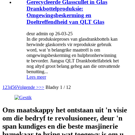
Gerecycleerde Glasscullet in Glas
Drankbottelproduksie:
Omgewingsbeskerming en
Doeltreffendheid van QLT Glas
deur admin op 26-03-25
In die produksieproses van glasdrankbottels kan
herwinde glaskorrels vir reproduksie gebruik
word, wat 'n belangrike maatreël is om
omgewingsbeskerming en hulpbronherwinning
te bevorder. Jiangsu QLT Drankbottelfabriek het
nog altyd groot belang geheg aan die omvattende
benutting...
Lees meer
1
2
3
4
5
6
Volgende >
>>
Bladsy 1 / 12
Ons maatskappy het ontstaan ​​uit 'n visie
om die bedryf te revolusioneer, deur 'n
span kundiges en die beste masjinerie
bymekaar te bring wat toegewy is om u