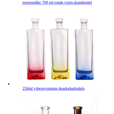
persoonlike 700 ml ronde vorm drankbottel
250ml ysbergvormige drankglasbottels