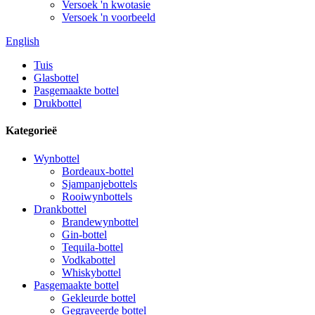
Versoek 'n kwotasie
Versoek 'n voorbeeld
English
Tuis
Glasbottel
Pasgemaakte bottel
Drukbottel
Kategorieë
Wynbottel
Bordeaux-bottel
Sjampanjebottels
Rooiwynbottels
Drankbottel
Brandewynbottel
Gin-bottel
Tequila-bottel
Vodkabottel
Whiskybottel
Pasgemaakte bottel
Gekleurde bottel
Gegraveerde bottel