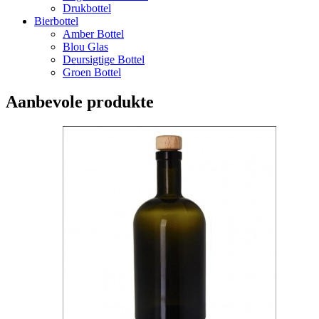
Drukbottel
Bierbottel
Amber Bottel
Blou Glas
Deursigtige Bottel
Groen Bottel
Aanbevole produkte