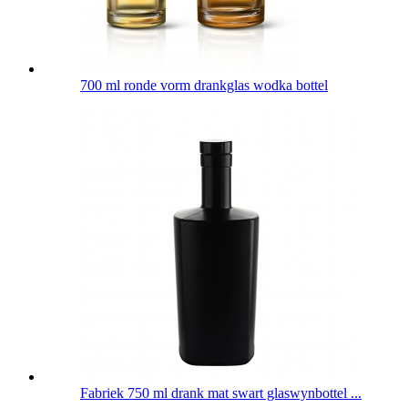
700 ml ronde vorm drankglas wodka bottel
Fabriek 750 ml drank mat swart glaswynbottel ...