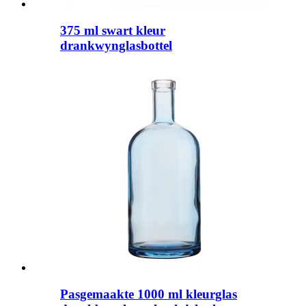
375 ml swart kleur
drankwynglasbottel
Pasgemaakte 1000 ml kleurglas