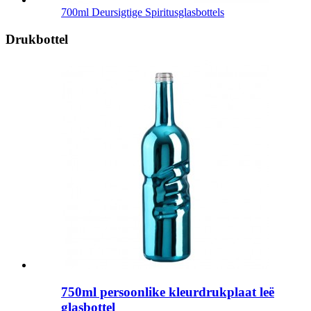
700ml Deursigtige Spiritusglasbottels
Drukbottel
750ml persoonlike kleurdrukplaat leë
glasbottel