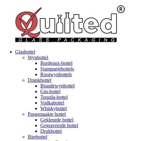
Glasbottel
Wynbottel
Bordeaux-bottel
Sjampanjebottels
Rooiwynbottels
Drankbottel
Brandewynbottel
Gin-bottel
Tequila-bottel
Vodkabottel
Whiskybottel
Pasgemaakte bottel
Gekleurde bottel
Gegraveerde bottel
Drukbottel
Bierbottel