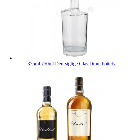
375ml 750ml Deursigtige Glas Drankbottels