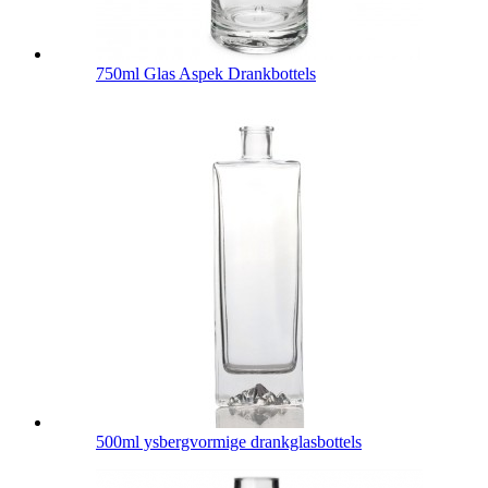
750ml Glas Aspek Drankbottels
500ml ysbergvormige drankglasbottels