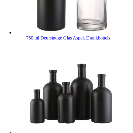
750 ml Deursigtige Glas Aspek Drankbottels