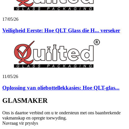
17/05/26
Veiligheid Eerste: Hoe QLT Glass die H... verseker
11/05/26
Oplossing van oliebottellekkasies: Hoe QLT-glas...
GLASMAKER
Ons is daartoe verbind om u te ondersteun met ons baanbrekende
vakmanskap en opregte toewyding.
Navraag vir pryslys