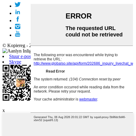
© Kopiereg - 2010-2019: Alle regte voorbehou.
Stuur e-pos
Skype
Android
x