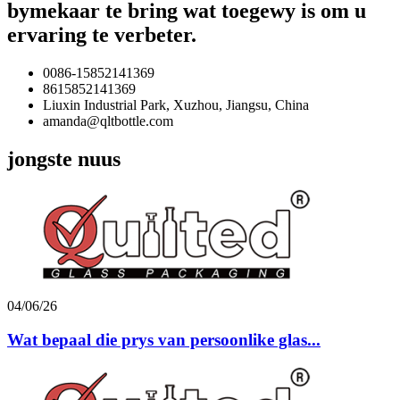
bymekaar te bring wat toegewy is om u
ervaring te verbeter.
0086-15852141369
8615852141369
Liuxin Industrial Park, Xuzhou, Jiangsu, China
amanda@qltbottle.com
jongste nuus
04/06/26
Wat bepaal die prys van persoonlike glas...