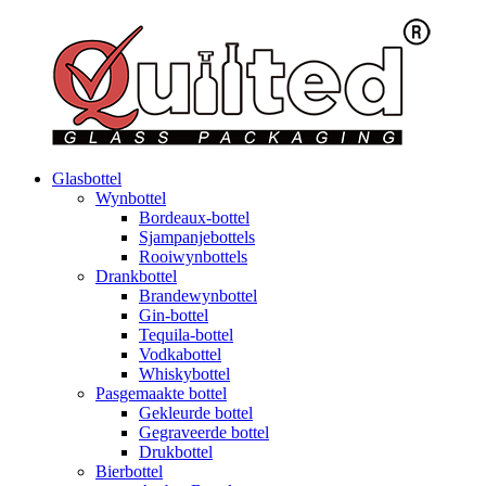
Glasbottel
Wynbottel
Bordeaux-bottel
Sjampanjebottels
Rooiwynbottels
Drankbottel
Brandewynbottel
Gin-bottel
Tequila-bottel
Vodkabottel
Whiskybottel
Pasgemaakte bottel
Gekleurde bottel
Gegraveerde bottel
Drukbottel
Bierbottel