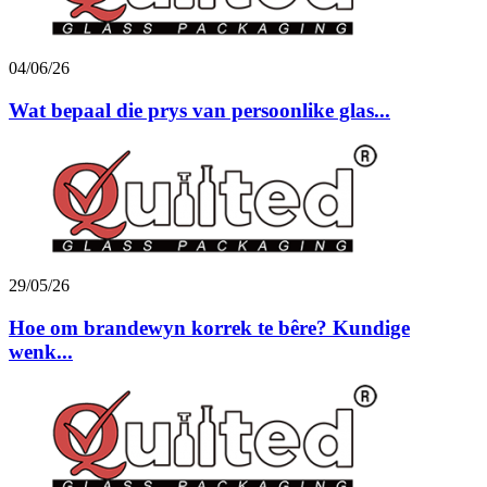
04/06/26
Wat bepaal die prys van persoonlike glas...
29/05/26
Hoe om brandewyn korrek te bêre? Kundige
wenk...