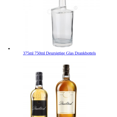
375ml 750ml Deursigtige Glas Drankbottels