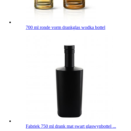
700 ml ronde vorm drankglas wodka bottel
Fabriek 750 ml drank mat swart glaswynbottel ...