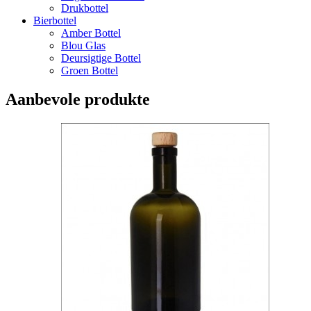
Drukbottel
Bierbottel
Amber Bottel
Blou Glas
Deursigtige Bottel
Groen Bottel
Aanbevole produkte