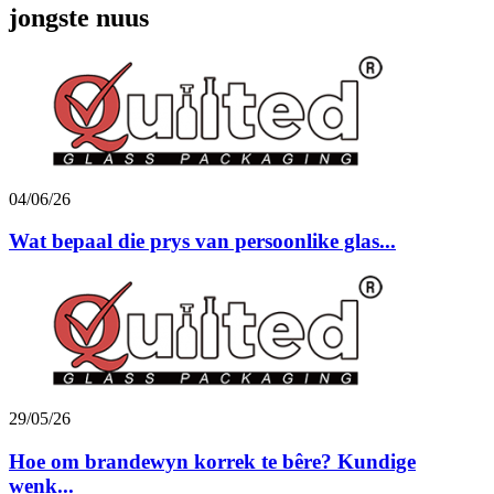
jongste nuus
04/06/26
Wat bepaal die prys van persoonlike glas...
29/05/26
Hoe om brandewyn korrek te bêre? Kundige
wenk...