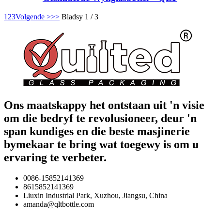
1
2
3
Volgende >
>>
Bladsy 1 / 3
Ons maatskappy het ontstaan ​​uit 'n visie
om die bedryf te revolusioneer, deur 'n
span kundiges en die beste masjinerie
bymekaar te bring wat toegewy is om u
ervaring te verbeter.
0086-15852141369
8615852141369
Liuxin Industrial Park, Xuzhou, Jiangsu, China
amanda@qltbottle.com