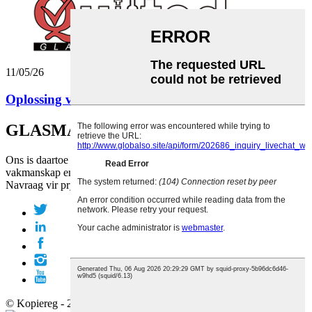
11/05/26
Oplossing van oliebottellekkasies: Hoe QLT-glas...
GLASMAKER
Ons is daartoe verbind om u te ondersteun met ons baanbrekende
vakmanskap en opregte toewyding.
Navraag vir pryslys
© Kopiereg - 2010-2019: Alle regte voorbehou.