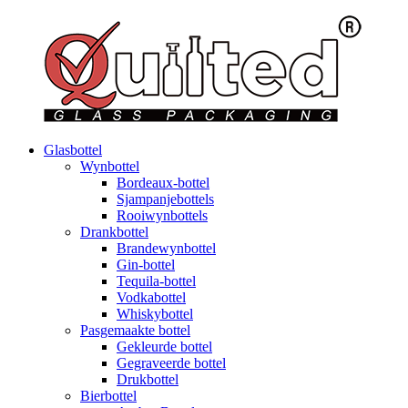
Glasbottel
Wynbottel
Bordeaux-bottel
Sjampanjebottels
Rooiwynbottels
Drankbottel
Brandewynbottel
Gin-bottel
Tequila-bottel
Vodkabottel
Whiskybottel
Pasgemaakte bottel
Gekleurde bottel
Gegraveerde bottel
Drukbottel
Bierbottel