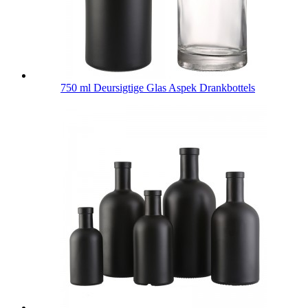
750 ml Deursigtige Glas Aspek Drankbottels