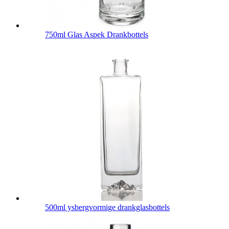
750ml Glas Aspek Drankbottels
500ml ysbergvormige drankglasbottels