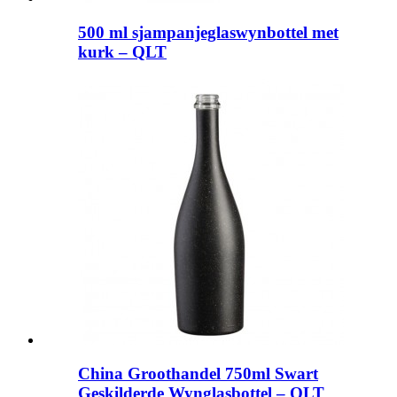
500 ml sjampanjeglaswynbottel met
kurk – QLT
China Groothandel 750ml Swart
Geskilderde Wynglasbottel – QLT