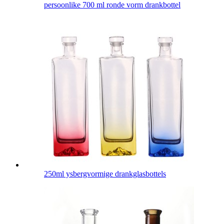
persoonlike 700 ml ronde vorm drankbottel
250ml ysbergvormige drankglasbottels