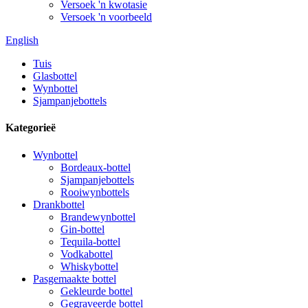
Versoek 'n kwotasie
Versoek 'n voorbeeld
English
Tuis
Glasbottel
Wynbottel
Sjampanjebottels
Kategorieë
Wynbottel
Bordeaux-bottel
Sjampanjebottels
Rooiwynbottels
Drankbottel
Brandewynbottel
Gin-bottel
Tequila-bottel
Vodkabottel
Whiskybottel
Pasgemaakte bottel
Gekleurde bottel
Gegraveerde bottel