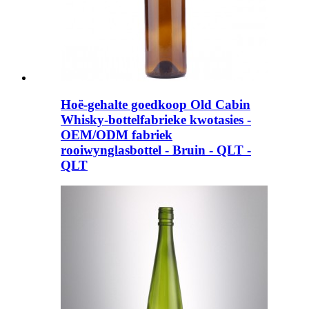
Hoë-gehalte goedkoop Old Cabin
Whisky-bottelfabrieke kwotasies -
OEM/ODM fabriek
rooiwynglasbottel - Bruin - QLT -
QLT