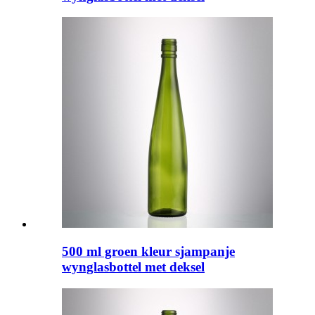
500 ml groen kleur sjampanje
wynglasbottel met deksel