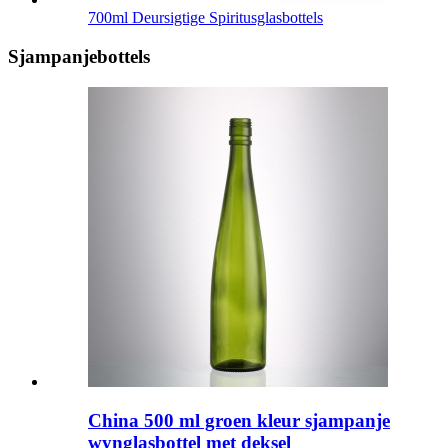
700ml Deursigtige Spiritusglasbottels
Sjampanjebottels
China 500 ml groen kleur sjampanje
wynglasbottel met deksel