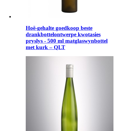
Hoë-gehalte goedkoop beste
drankbottelontwerpe kwotasies
pryslys - 500 ml matglaswynbottel
met kurk – QLT