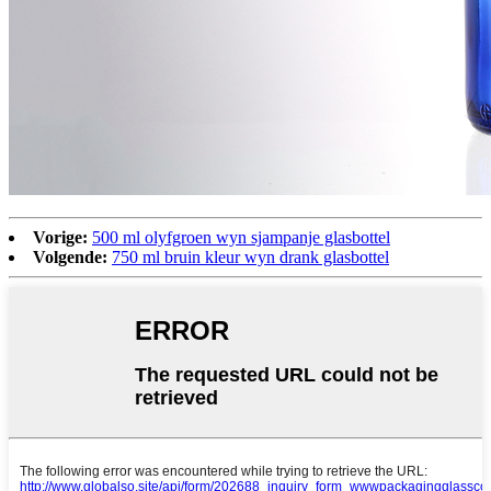
Vorige:
500 ml olyfgroen wyn sjampanje glasbottel
Volgende:
750 ml bruin kleur wyn drank glasbottel