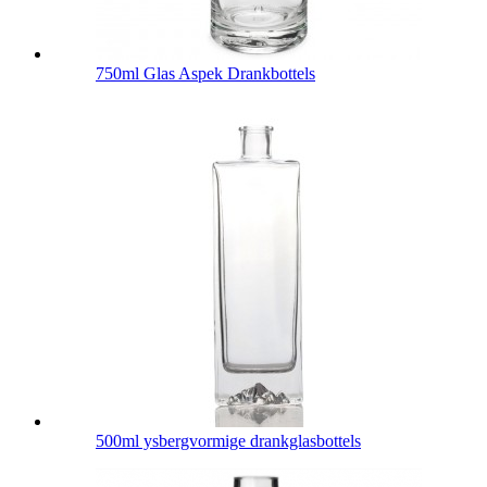
750ml Glas Aspek Drankbottels
500ml ysbergvormige drankglasbottels