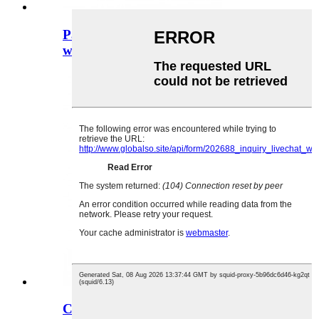
Pasgemaakte ronde vorm drankglas
wodka bottel wi ...
China Groothandel 750 ml Bruin