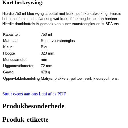
Kort beskrywing:
Hierdie 750 ml blou wynglasbottel met kurk het 'n kurkafwerking. Hierdie
bottel het 'n hibriede afwerking wat kurk of 'n kroegdeksel kan hanteer.
Hierdie drankbottels is gemaak van super-vuursteenglas en is BPA-vry.
Kapasiteit
750 ml
Materiaal
Super vuursteenglas
Kleur
Blou
Hoogte
323 mm
Monddiameter
mm
Liggaamsdiameter
72 mm
Gewig
478 g
Oppervlakbehandeling
Matrys, plakkers, politoer, verf, kleurspuit, ens.
Stuur e-pos aan ons
Laai af as PDF
Produkbesonderhede
Produk-etikette