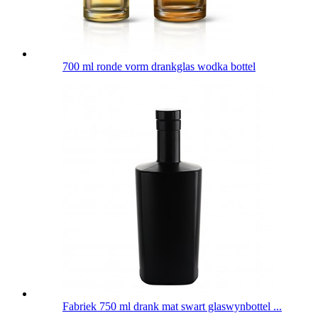
700 ml ronde vorm drankglas wodka bottel
Fabriek 750 ml drank mat swart glaswynbottel ...