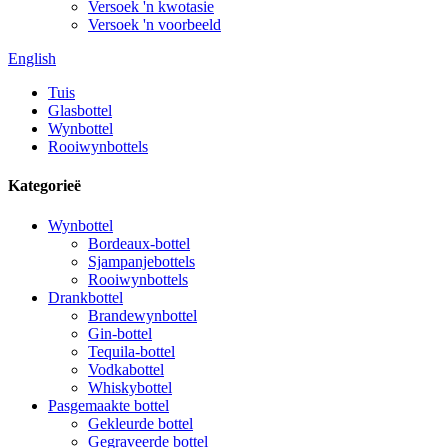
Versoek 'n kwotasie
Versoek 'n voorbeeld
English
Tuis
Glasbottel
Wynbottel
Rooiwynbottels
Kategorieë
Wynbottel
Bordeaux-bottel
Sjampanjebottels
Rooiwynbottels
Drankbottel
Brandewynbottel
Gin-bottel
Tequila-bottel
Vodkabottel
Whiskybottel
Pasgemaakte bottel
Gekleurde bottel
Gegraveerde bottel