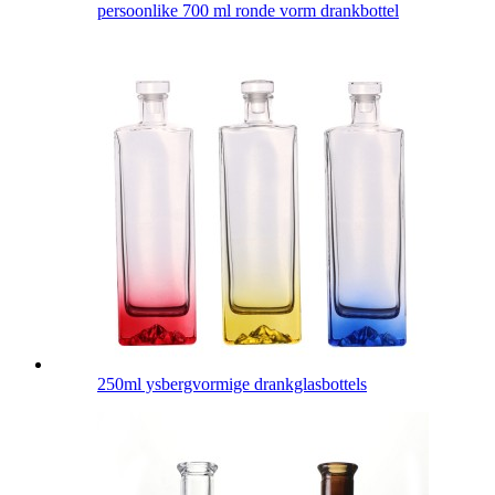
persoonlike 700 ml ronde vorm drankbottel
250ml ysbergvormige drankglasbottels