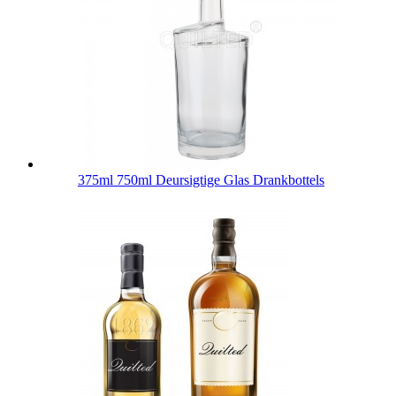
375ml 750ml Deursigtige Glas Drankbottels