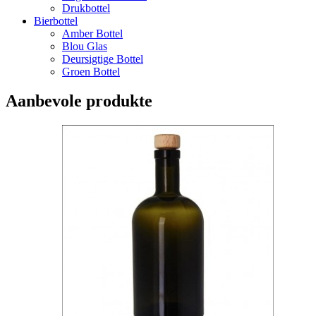
Drukbottel
Bierbottel
Amber Bottel
Blou Glas
Deursigtige Bottel
Groen Bottel
Aanbevole produkte