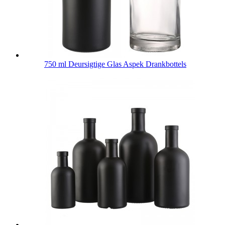
750 ml Deursigtige Glas Aspek Drankbottels