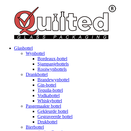
Glasbottel
Wynbottel
Bordeaux-bottel
Sjampanjebottels
Rooiwynbottels
Drankbottel
Brandewynbottel
Gin-bottel
Tequila-bottel
Vodkabottel
Whiskybottel
Pasgemaakte bottel
Gekleurde bottel
Gegraveerde bottel
Drukbottel
Bierbottel