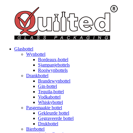
Glasbottel
Wynbottel
Bordeaux-bottel
Sjampanjebottels
Rooiwynbottels
Drankbottel
Brandewynbottel
Gin-bottel
Tequila-bottel
Vodkabottel
Whiskybottel
Pasgemaakte bottel
Gekleurde bottel
Gegraveerde bottel
Drukbottel
Bierbottel