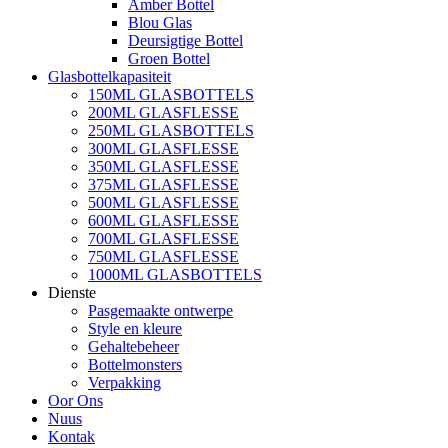
Amber Bottel
Blou Glas
Deursigtige Bottel
Groen Bottel
Glasbottelkapasiteit
150ML GLASBOTTELS
200ML GLASFLESSE
250ML GLASBOTTELS
300ML GLASFLESSE
350ML GLASFLESSE
375ML GLASFLESSE
500ML GLASFLESSE
600ML GLASFLESSE
700ML GLASFLESSE
750ML GLASFLESSE
1000ML GLASBOTTELS
Dienste
Pasgemaakte ontwerpe
Style en kleure
Gehaltebeheer
Bottelmonsters
Verpakking
Oor Ons
Nuus
Kontak