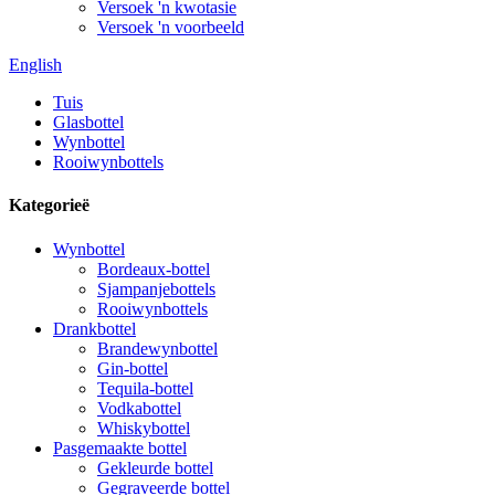
Versoek 'n kwotasie
Versoek 'n voorbeeld
English
Tuis
Glasbottel
Wynbottel
Rooiwynbottels
Kategorieë
Wynbottel
Bordeaux-bottel
Sjampanjebottels
Rooiwynbottels
Drankbottel
Brandewynbottel
Gin-bottel
Tequila-bottel
Vodkabottel
Whiskybottel
Pasgemaakte bottel
Gekleurde bottel
Gegraveerde bottel