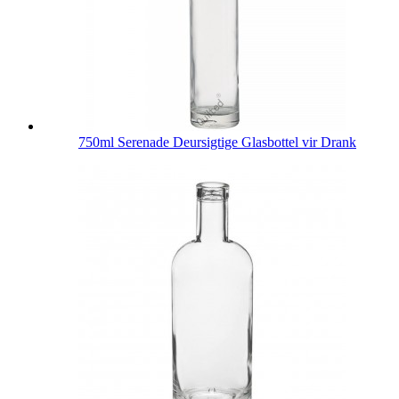
750ml Serenade Deursigtige Glasbottel vir Drank