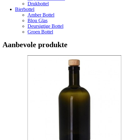
Drukbottel
Bierbottel
Amber Bottel
Blou Glas
Deursigtige Bottel
Groen Bottel
Aanbevole produkte