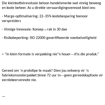
Die kleinbottelrevolusie beloon handelsmerke wat vinnig beweeg
en koste beheer. As u direkte vervaardigingsvennoot bied ons:
–
- Marge-optimalisering: 22
35% kostebesparing teenoor
verspreiders
→
- Vinnige Innovasie: Konsep
rak in 30 dae
- Risikobeperking: ISO 22000-gesertifiseerde voedselveiligheid
'
—
'
> “In klein formate is verpakking nie
'n houer
it
is die produk.”
Gereed om 'n prototipe te maak? Dien jou ontwerp vir 'n
—
fabrieksmonsterpakket binne 72 uur in
geen gereedskapfooie vir
eerstekeervennote nie.
—