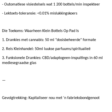
- Outomatiese visiestelsels wat 1 200 bottels/min inspekteer
- Lektoets-toleransie: <0.01% mislukkingskoers
Die Toekoms: Waarheen Klein Bottels Op Pad Is
1. Drankies met cannabis: 50 ml "dosisbeheerde" formate
2. Reis Kleinhandel: 50ml luukse parfuums/spiritualieë
3. Funksionele Drankies: CBD/adaptogeen-inspuitings in 60 ml
mediesegraadse glas
—
Gevolgtrekking: Kapitaliseer nou met 'n fabrieksbondgenoot