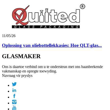
11/05/26
Oplossing van oliebottellekkasies: Hoe QLT-glas...
GLASMAKER
Ons is daartoe verbind om u te ondersteun met ons baanbrekende
vakmanskap en opregte toewyding.
Navraag vir pryslys