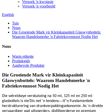
Versoek 'n kwotasie
Versoek 'n voorbeeld
English
Tuis
Nuus
Die Groeiende Mark vir Kleinkapasiteit Glaswynbottels:
Waarom Handelsmerke 'n Fabrieksvennoot Nodig Het
Nuus
Warm etikette
Produkgids
Aanbevole Produkte
Die Groeiende Mark vir Kleinkapasiteit
Glaswynbottels: Waarom Handelsmerke 'n
Fabrieksvennoot Nodig Het
Die wêreldwye verskuiwing na 50 ml, 125 ml en 250 ml
'
—
'
glasbottels is nie
Dis net 'n tendens
it
'n Fundamentele
herstrukturering van drankverpakkingsekonomie. As 'n direkte
vervaardiger wat uitvoerders, distilleerderye en premium