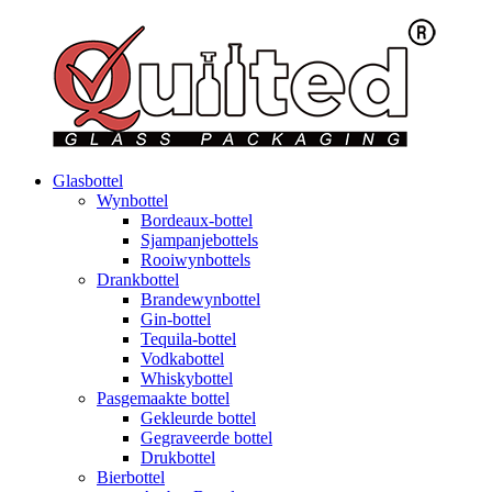
Glasbottel
Wynbottel
Bordeaux-bottel
Sjampanjebottels
Rooiwynbottels
Drankbottel
Brandewynbottel
Gin-bottel
Tequila-bottel
Vodkabottel
Whiskybottel
Pasgemaakte bottel
Gekleurde bottel
Gegraveerde bottel
Drukbottel
Bierbottel