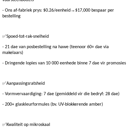
→
- Ons af-fabriek prys: $0.26/eenheid
$17,000 bespaar per
bestelling
✅
Spoed-tot-rak-snelheid
- 21 dae van posbestelling na hawe (teenoor 60+ dae via
makelaars)
- Dringende lopies van 10 000 eenhede binne 7 dae vir promosies
✅
Aanpassingsratsheid
- Vormvervaardiging: 7 dae (gemiddeld vir die bedryf: 28 dae)
- 200+ glaskleurformules (bv. UV-blokkerende amber)
✅
Kwaliteit op mikroskaal