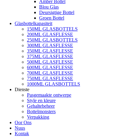
Amber Bottel
Blou Glas
Deursigtige Bottel
Groen Bottel
Glasbottelkapasiteit
150ML GLASBOTTELS
200ML GLASFLESSE
250ML GLASBOTTELS
300ML GLASFLESSE
350ML GLASFLESSE
375ML GLASFLESSE
500ML GLASFLESSE
600ML GLASFLESSE
700ML GLASFLESSE
750ML GLASFLESSE
1000ML GLASBOTTELS
Dienste
Pasgemaakte ontwerpe
Style en kleure
Gehaltebeheer
Bottelmonsters
Verpakking
Oor Ons
Nuus
Kontak