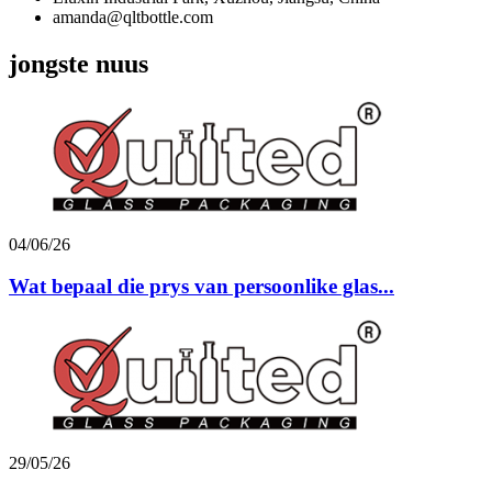
amanda@qltbottle.com
jongste nuus
04/06/26
Wat bepaal die prys van persoonlike glas...
29/05/26