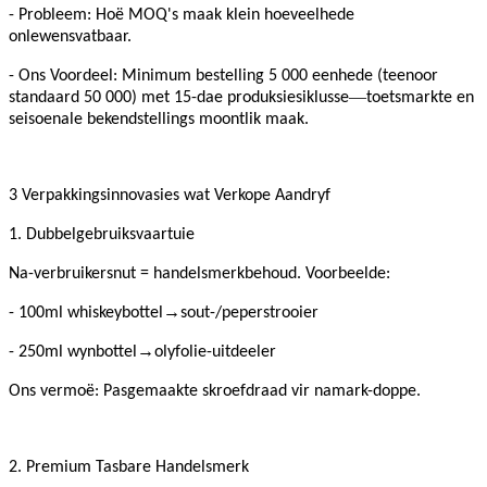
- Probleem: Hoë MOQ's maak klein hoeveelhede
onlewensvatbaar.
- Ons Voordeel: Minimum bestelling 5 000 eenhede (teenoor
—
standaard 50 000) met 15-dae produksiesiklusse
toetsmarkte en
seisoenale bekendstellings moontlik maak.
3 Verpakkingsinnovasies wat Verkope Aandryf
1. Dubbelgebruiksvaartuie
Na-verbruikersnut = handelsmerkbehoud. Voorbeelde:
→
- 100ml whiskeybottel
sout-/peperstrooier
→
- 250ml wynbottel
olyfolie-uitdeeler
Ons vermoë: Pasgemaakte skroefdraad vir namark-doppe.
2. Premium Tasbare Handelsmerk