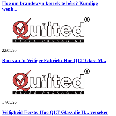
Hoe om brandewyn korrek te bêre? Kundige
wenk...
22/05/26
Bou van 'n Veiliger Fabriek: Hoe QLT Glass M...
17/05/26
Veiligheid Eerste: Hoe QLT Glass die H... verseker