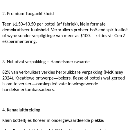
2. Premium Toeganklikheid
–
Teen $1.50
$3.50 per bottel (af fabriek), klein formate
demokratiseer luuksheid. Verbruikers probeer hoë-end spiritualieë
—
of wyne sonder verpligtinge van meer as $100.
krities vir Gen Z-
eksperimentering.
3. Nul-afval verpakking = Handelsmerkwaarde
82% van verbruikers verkies herbruikbare verpakking (McKinsey
—
2024). Kreatiewe ontwerpe
bekers, flesse of bottels wat gereed
—
is om te versier
omskep leë vate in winsgewende
handelsmerkambassadeurs.
4. Kanaaluitbreiding
Klein botteltjies floreer in ondergewaardeerde plekke: