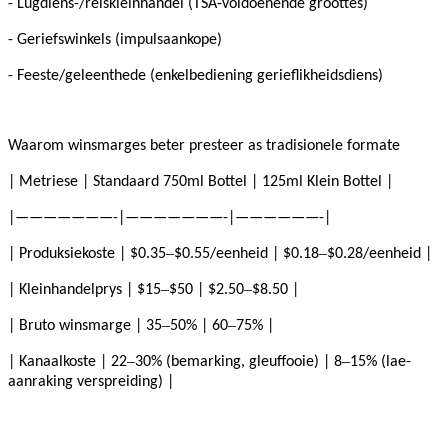
- Lugdiens-/reiskleinhandel (TSA-voldoenende groottes)
- Geriefswinkels (impulsaankope)
- Feeste/geleenthede (enkelbediening gerieflikheidsdiens)
Waarom winsmarges beter presteer as tradisionele formate
| Metriese | Standaard 750ml Bottel | 125ml Klein Bottel |
|———————-|———————-|——————-|
–
–
| Produksiekoste | $0.35
$0.55/eenheid | $0.18
$0.28/eenheid |
–
–
| Kleinhandelprys | $15
$50 | $2.50
$8.50 |
–
–
| Bruto winsmarge | 35
50% | 60
75% |
–
–
| Kanaalkoste | 22
30% (bemarking, gleuffooie) | 8
15% (lae-
aanraking verspreiding) |