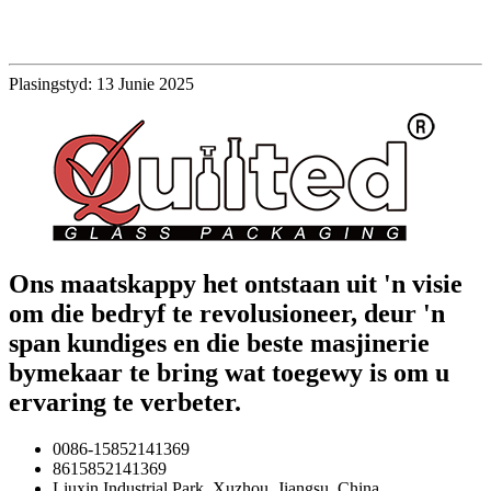
Plasingstyd: 13 Junie 2025
Ons maatskappy het ontstaan ​​uit 'n visie
om die bedryf te revolusioneer, deur 'n
span kundiges en die beste masjinerie
bymekaar te bring wat toegewy is om u
ervaring te verbeter.
0086-15852141369
8615852141369
Liuxin Industrial Park, Xuzhou, Jiangsu, China